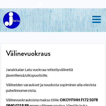
Skip
SUOMEN LATU
to
content
Välinevuokraus
Janakkalan Latu vuokraa retkeilyvälineitä
jäsenillensä/ulkopuolisille.
Välineiden varaukset ja noudosta sopiminen alla olevista
puhelinnumeroista.
Välinevuokrauksista maksu tilille
OKOYFIHH FI72 5078
0840 0218 99
ennen välineen noutoa. Viestiin kuka