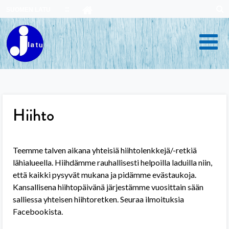
Skip
SUOMEN LATU
to
content
Hiihto
Teemme talven aikana yhteisiä hiihtolenkkejä/-retkiä
lähialueella. Hiihdämme rauhallisesti helpoilla laduilla niin,
että kaikki pysyvät mukana ja pidämme evästaukoja.
Kansallisena hiihtopäivänä järjestämme vuosittain sään
salliessa yhteisen hiihtoretken. Seuraa ilmoituksia
Facebookista.