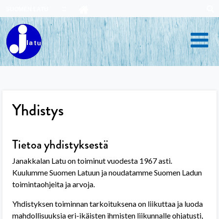
Skip
SUOMEN LATU
to
content
Yhdistys
Tietoa yhdistyksestä
Janakkalan Latu on toiminut vuodesta 1967 asti.
Kuulumme Suomen Latuun ja noudatamme Suomen Ladun
toimintaohjeita ja arvoja.
Yhdistyksen toiminnan tarkoituksena on liikuttaa ja luoda
mahdollisuuksia eri-ikäisten ihmisten liikunnalle ohjatusti,