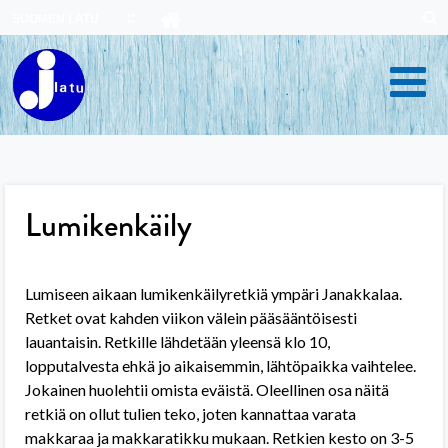
Skip
SUOMEN LATU
to
content
Lumikenkäily
Lumiseen aikaan lumikenkäilyretkiä ympäri Janakkalaa.
Retket ovat kahden viikon välein pääsääntöisesti
lauantaisin. Retkille lähdetään yleensä klo 10,
lopputalvesta ehkä jo aikaisemmin, lähtöpaikka vaihtelee.
Jokainen huolehtii omista eväistä. Oleellinen osa näitä
retkiä on ollut tulien teko, joten kannattaa varata
makkaraa ja makkaratikku mukaan. Retkien kesto on 3-5