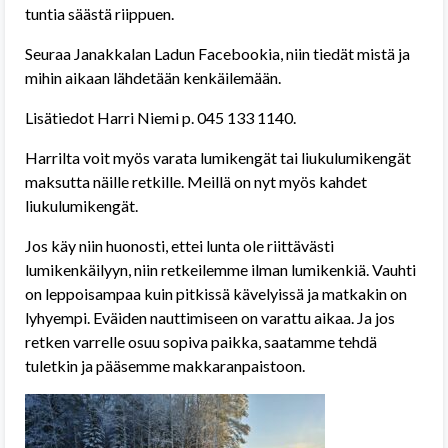
tuntia säästä riippuen.
Seuraa Janakkalan Ladun Facebookia, niin tiedät mistä ja
mihin aikaan lähdetään kenkäilemään.
Lisätiedot Harri Niemi p. 045 133 1140.
Harrilta voit myös varata lumikengät tai liukulumikengät
maksutta näille retkille. Meillä on nyt myös kahdet
liukulumikengät.
Jos käy niin huonosti, ettei lunta ole riittävästi
lumikenkäilyyn, niin retkeilemme ilman lumikenkiä. Vauhti
on leppoisampaa kuin pitkissä kävelyissä ja matkakin on
lyhyempi. Eväiden nauttimiseen on varattu aikaa. Ja jos
retken varrelle osuu sopiva paikka, saatamme tehdä
tuletkin ja pääsemme makkaranpaistoon.